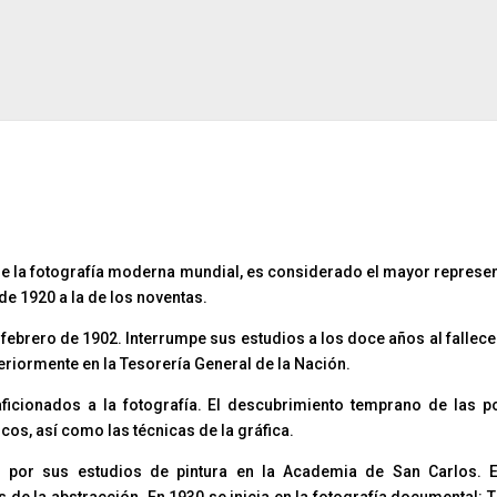
e la fotografía moderna mundial, es considerado el mayor represent
 de 1920 a la de los noventas.
e febrero de 1902. Interrumpe sus estudios a los doce años al fallec
steriormente en la Tesorería General de la Nación.
 aficionados a la fotografía. El descubrimiento temprano de las p
os, así como las técnicas de la gráfica.
ido por sus estudios de pintura en la Academia de San Carlos. 
de la abstracción. En 1930 se inicia en la fotografía documental: T