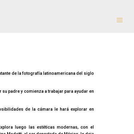
ante de la fotografía latinoamericana del siglo
er su padre y comienza a trabajar para ayudar en
osibilidades de la cámara le hará explorar en
Explora luego las estéticas modernas, con el
ina Modotti, al ser deportada de México, le deja