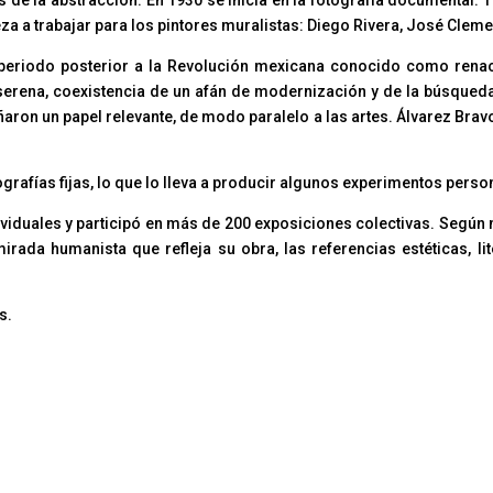
za a trabajar para los pintores muralistas: Diego Rivera, José Clem
 periodo posterior a la Revolución mexicana conocido como rena
 serena, coexistencia de un afán de modernización y de la búsqueda
ñaron un papel relevante, de modo paralelo a las artes. Álvarez Bra
ografías fijas, lo que lo lleva a producir algunos experimentos perso
viduales y participó en más de 200 exposiciones colectivas. Según n
irada humanista que refleja su obra, las referencias estéticas, li
s.