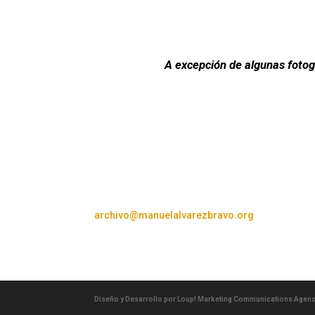
A excepción de algunas fotogr
archivo@manuelalvarezbravo.org
Diseño y Desarrollo por Loup! Marketing Communications Agen