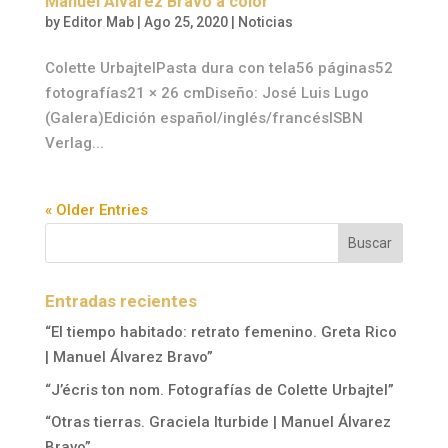
Manuel Álvarez Bravo a color
by
Editor Mab
|
Ago 25, 2020
|
Noticias
Colette UrbajtelPasta dura con tela56 páginas52
fotografías21 × 26 cmDiseño: José Luis Lugo
(Galera)Edición español/inglés/francésISBN
Verlag...
« Older Entries
Entradas recientes
“El tiempo habitado: retrato femenino. Greta Rico
| Manuel Álvarez Bravo”
“J’écris ton nom. Fotografías de Colette Urbajtel”
“Otras tierras. Graciela Iturbide | Manuel Álvarez
Bravo”